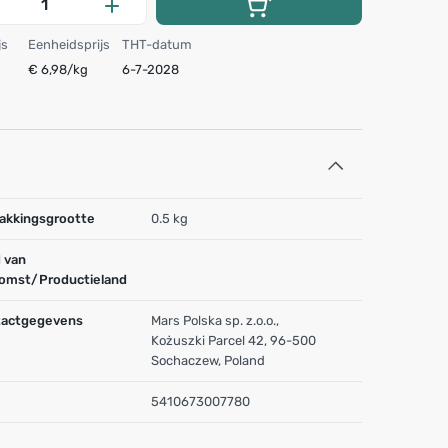
js
Eenheidsprijs
THT-datum
€ 6,98/kg
6-7-2028
akkingsgrootte
0.5 kg
 van
omst/Productieland
actgegevens
Mars Polska sp. z.o.o.,
Kożuszki Parcel 42, 96-500
Sochaczew, Poland
5410673007780