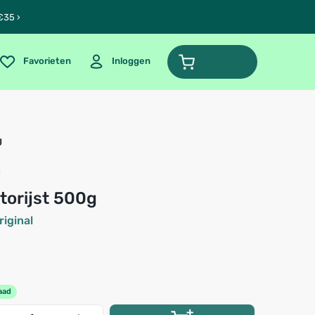
€35 ›
Favorieten
Inloggen
g
ttorijst 500g
riginal
aad