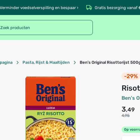
Verminder voedselverspilling en bespaar ›
Gratis bezorging vanaf 
pagina
Pasta, Rijst & Maaltijden
Ben's Original Risottorijst 500
-29%
Riso
Ben's O
3
,49
4,95
Op voorr