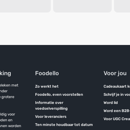
jking
Foodello
Voor jou
geleken met
Zo werkt het
Cadeaukaart 
onder
Foodello, even voorstellen
Schrijf je in v
 grotere
Informatie over
Word lid
voedselverspilling
Word een B2B-
ldig voor
Voor leveranciers
Voor UGC Crea
eden en
Ten minste houdbaar tot datum
unnen worden