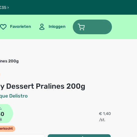
€35 ›
Favorieten
Inloggen
lines 200g
spy Dessert Pralines 200g
que Delistro
t.
80
€ 1,40
8
/st.
verkocht