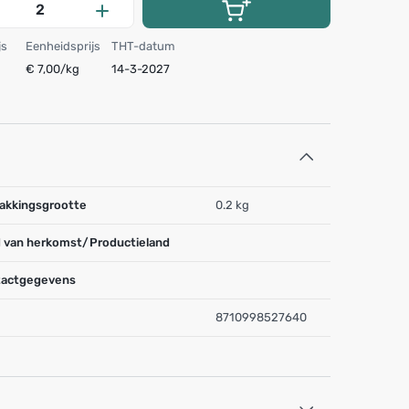
js
Eenheidsprijs
THT-datum
€ 7,00/kg
14-3-2027
akkingsgrootte
0.2 kg
 van herkomst/Productieland
actgegevens
8710998527640