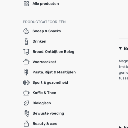
Alle producten
PRODUCTCATEGORIEËN
Snoep & Snacks
Drinken
B
Brood, Ontbijt en Beleg
Magni
Voorraadkast
trakt
Pasta, Rijst & Maaltijden
genie
tusse
Sport & gezondheid
Koffie & Thee
Biologisch
Bewuste voeding
Beauty & care
I