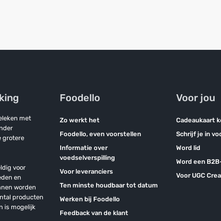
jking
Foodello
Voor jou
geleken met
Zo werkt het
Cadeaukaart 
onder
Foodello, even voorstellen
Schrijf je in v
 grotere
Informatie over
Word lid
voedselverspilling
Word een B2B-
ldig voor
Voor leveranciers
Voor UGC Crea
eden en
Ten minste houdbaar tot datum
unnen worden
antal producten
Werken bij Foodello
n is mogelijk
Feedback van de klant