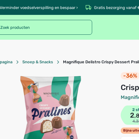
Verminder voedselverspilling en bespaar ›
Gratis bezorging vanaf 
pagina
Snoep & Snacks
Magnifique Delistro Crispy Dessert Pra
-36%
Cri
Magnifi
2 s
2
,
4,3
Bijna uit