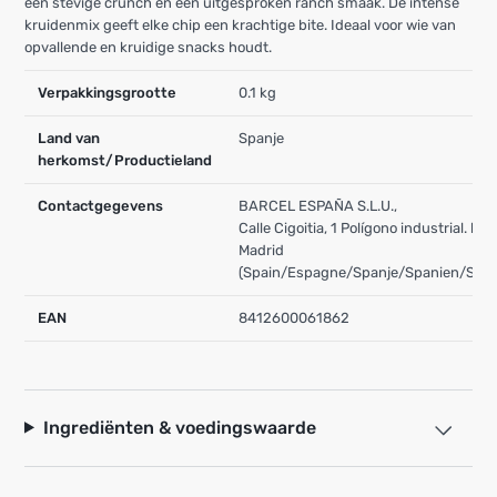
een stevige crunch en een uitgesproken ranch smaak. De intense
kruidenmix geeft elke chip een krachtige bite. Ideaal voor wie van
opvallende en kruidige snacks houdt.
Verpakkingsgrootte
0.1 kg
Land van
Spanje
herkomst/Productieland
Contactgegevens
BARCEL ESPAÑA S.L.U.,
Calle Cigoitia, 1 Polígono industrial. l
Madrid
(Spain/Espagne/Spanje/Spanien/Span
EAN
8412600061862
Ingrediënten & voedingswaarde