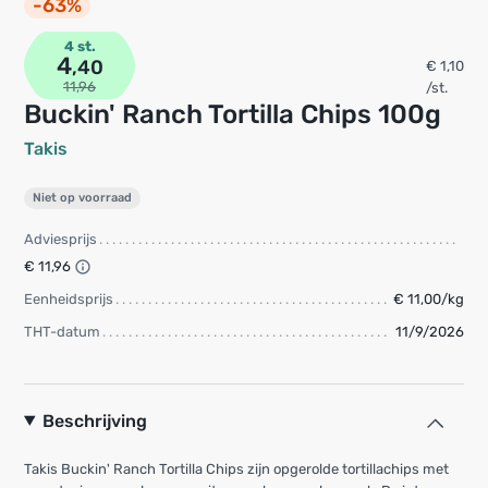
-63%
4 st.
4
,40
€ 1,10
11,96
/st.
Buckin' Ranch Tortilla Chips 100g
Takis
Niet op voorraad
Adviesprijs
€ 11,96
Eenheidsprijs
€ 11,00/kg
THT-datum
11/9/2026
Beschrijving
Takis Buckin' Ranch Tortilla Chips zijn opgerolde tortillachips met