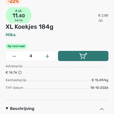
-22%
4 st.
11
,40
€ 2,85
14,76
/st.
XL Koekjes 184g
Milka
Op voorraad
Adviesprijs
€ 14,76
Eenheidsprijs
€ 15,49/kg
THT-datum
18-10-2026
Beschrijving