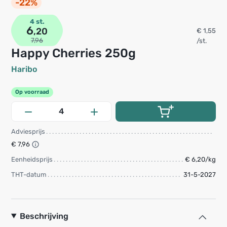
-22%
4 st.
6
,20
€ 1,55
7,96
/st.
Happy Cherries 250g
Haribo
Op voorraad
Adviesprijs
€ 7,96
Eenheidsprijs
€ 6,20/kg
THT-datum
31-5-2027
Beschrijving