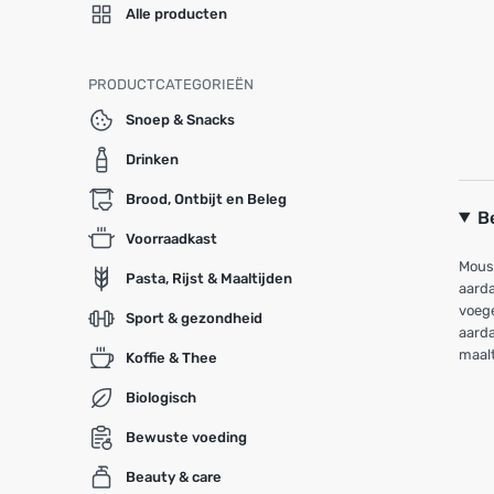
Alle producten
PRODUCTCATEGORIEËN
Snoep & Snacks
Drinken
Brood, Ontbijt en Beleg
B
Voorraadkast
Mousl
Pasta, Rijst & Maaltijden
aarda
voege
Sport & gezondheid
aarda
maalt
Koffie & Thee
Biologisch
Bewuste voeding
Beauty & care