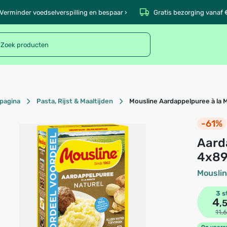
Verminder voedselverspilling en bespaar ›
Gratis bezorging vanaf 
pagina
Pasta, Rijst & Maaltijden
Mousline Aardappelpuree à la 
-61%
Aardappelpuree à la Minute Naturel
4x8
Mousli
3 s
4
,
11,