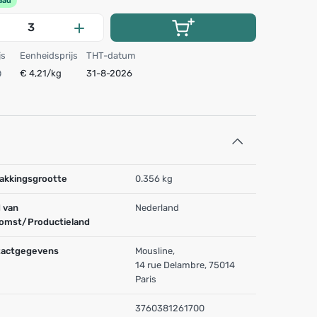
aad
js
Eenheidsprijs
THT-datum
€ 4,21/kg
31-8-2026
akkingsgrootte
0.356 kg
 van
Nederland
omst/Productieland
actgegevens
Mousline,
14 rue Delambre, 75014
Paris
3760381261700