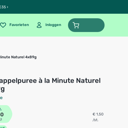
€35 ›
Favorieten
Inloggen
Minute Naturel 4x89g
9g
ne
t.
50
€ 1,50
67
/st.