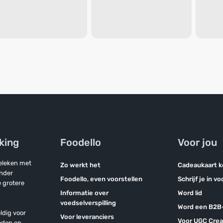
jking
Foodello
Voor jou
geleken met
Zo werkt het
Cadeaukaart 
onder
Foodello, even voorstellen
Schrijf je in v
 grotere
Informatie over
Word lid
voedselverspilling
Word een B2B-
ldig voor
Voor leveranciers
Voor UGC Crea
eden en