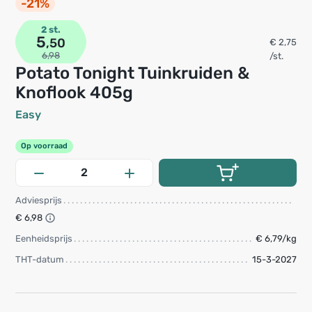
-21%
2 st.
5
,50
€ 2,75
6,98
/st.
Potato Tonight Tuinkruiden &
Knoflook 405g
Easy
Op voorraad
Adviesprijs
€ 6,98
Eenheidsprijs
€ 6,79/kg
THT-datum
15-3-2027