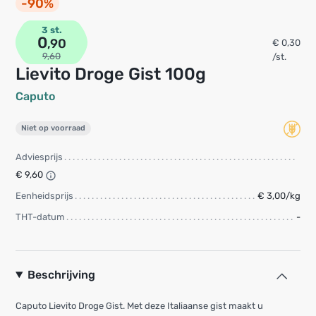
-90%
3 st.
0
,90
€ 0,30
9,60
/st.
Lievito Droge Gist 100g
Caputo
Niet op voorraad
Adviesprijs
€ 9,60
Eenheidsprijs
€ 3,00/kg
THT-datum
-
Beschrijving
Caputo Lievito Droge Gist. Met deze Italiaanse gist maakt u