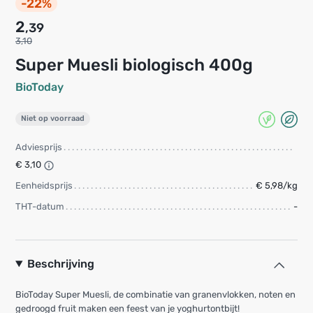
-22%
2
,39
3,10
Super Muesli biologisch 400g
BioToday
Niet op voorraad
Adviesprijs
€ 3,10
Eenheidsprijs
€ 5,98/kg
THT-datum
-
Beschrijving
BioToday Super Muesli, de combinatie van granenvlokken, noten en
gedroogd fruit maken een feest van je yoghurtontbijt!