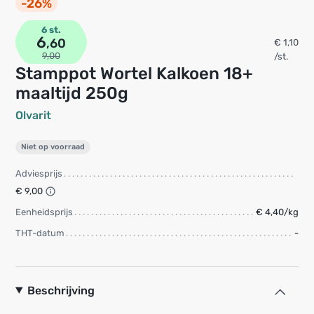
-26%
6 st.
6
,60
€ 1,10
9,00
/st.
Stamppot Wortel Kalkoen 18+
maaltijd 250g
Olvarit
Niet op voorraad
Adviesprijs
€ 9,00
Eenheidsprijs
€ 4,40/kg
THT-datum
-
Beschrijving