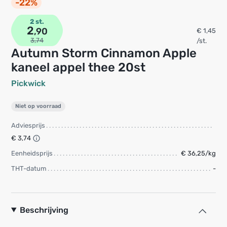
-22%
2 st.
2
,90
€ 1,45
3,74
/st.
Autumn Storm Cinnamon Apple
kaneel appel thee 20st
Pickwick
Niet op voorraad
Adviesprijs
€ 3,74
Eenheidsprijs
€ 36,25/kg
THT-datum
-
Beschrijving