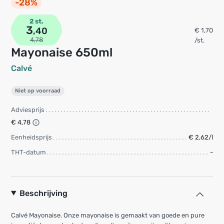
-28%
2 st.
3
,40
€ 1,70
4,78
/st.
Mayonaise 650ml
Calvé
Niet op voorraad
Adviesprijs
€ 4,78
Eenheidsprijs
€ 2,62/l
THT-datum
-
Beschrijving
Calvé Mayonaise. Onze mayonaise is gemaakt van goede en pure