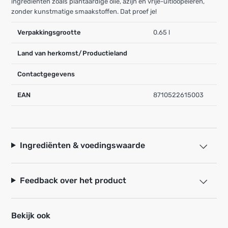
ingrediënten zoals plantaardige olie, azijn en vrije-uitloopeieren,
zonder kunstmatige smaakstoffen. Dat proef je!
Verpakkingsgrootte
0.65 l
Land van herkomst/Productieland
Contactgegevens
EAN
8710522615003
Ingrediënten & voedingswaarde
Feedback over het product
Bekijk ook