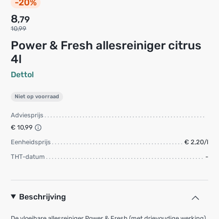
-20%
8
,79
10,99
Power & Fresh allesreiniger citrus
4l
Dettol
Niet op voorraad
Adviesprijs
€ 10,99
Eenheidsprijs
€ 2,20/l
THT-datum
-
Beschrijving
De vloeibare allesreiniger Power & Fresh (met drievoudige werking)