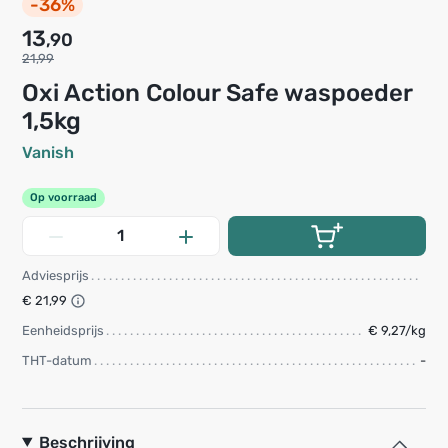
-36%
13
,90
21,99
Oxi Action Colour Safe waspoeder
1,5kg
Vanish
Op voorraad
Adviesprijs
€ 21,99
Eenheidsprijs
€ 9,27/kg
THT-datum
-
Beschrijving