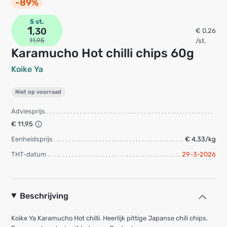
-89%
5 st.
1
,30
€ 0,26
11,95
/st.
Karamucho Hot chilli chips 60g
Koike Ya
Niet op voorraad
Adviesprijs
€ 11,95
Eenheidsprijs
€ 4,33/kg
THT-datum
29-3-2026
Beschrijving
Koike Ya Karamucho Hot chilli. Heerlijk pittige Japanse chili chips.