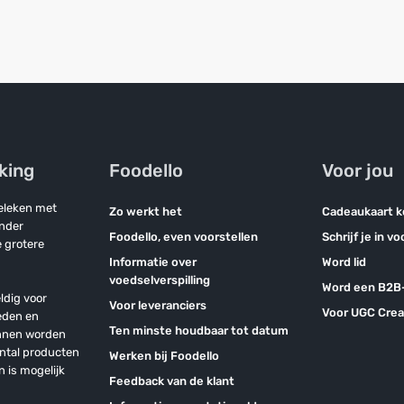
jking
Foodello
Voor jou
geleken met
Zo werkt het
Cadeaukaart 
onder
Foodello, even voorstellen
Schrijf je in v
 grotere
Informatie over
Word lid
voedselverspilling
Word een B2B-
ldig voor
Voor leveranciers
Voor UGC Crea
eden en
Ten minste houdbaar tot datum
unnen worden
antal producten
Werken bij Foodello
n is mogelijk
Feedback van de klant