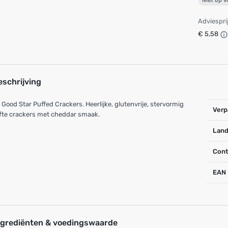
Niet op 
Adviespri
€ 5,58
eschrijving
Good Star Puffed Crackers. Heerlijke, glutenvrije, stervormig
Verp
fte crackers met cheddar smaak.
Land
Cont
EAN
ngrediënten & voedingswaarde