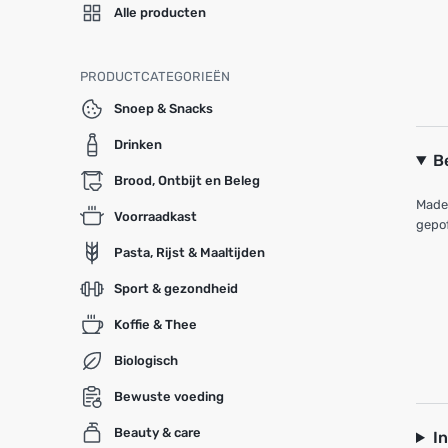
Alle producten
PRODUCTCATEGORIEËN
Snoep & Snacks
Drinken
B
Brood, Ontbijt en Beleg
Made 
Voorraadkast
gepo
Pasta, Rijst & Maaltijden
Sport & gezondheid
Koffie & Thee
Biologisch
Bewuste voeding
Beauty & care
I