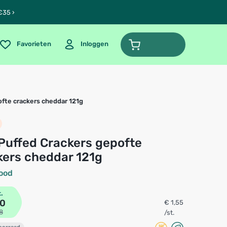
€35 ›
Favorieten
Inloggen
fte crackers cheddar 121g
kers cheddar 121g
ood
t.
10
€ 1,55
8
/st.