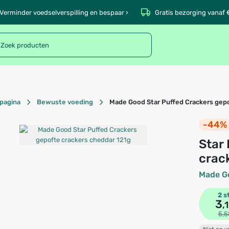
Verminder voedselverspilling en bespaar ›
Gratis bezorging vanaf 
pagina
Bewuste voeding
Made Good Star Puffed Crackers gepo
-44%
Star Puffed Crackers gepofte
crac
Made G
2 s
3
,
5,5