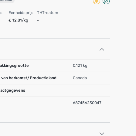
voorraad
js
Eenheidsprijs
THT-datum
€ 12,81/kg
-
akkingsgrootte
0.121 kg
 van herkomst/Productieland
Canada
actgegevens
687456230047