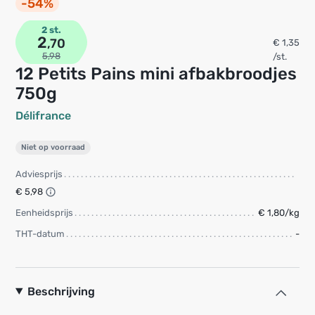
-54%
2 st.
2
,70
€ 1,35
5,98
/st.
12 Petits Pains mini afbakbroodjes
750g
Délifrance
Niet op voorraad
Adviesprijs
€ 5,98
Eenheidsprijs
€ 1,80/kg
THT-datum
-
Beschrijving