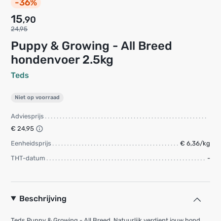
-36%
15
,90
24,95
Puppy & Growing - All Breed
hondenvoer 2.5kg
Teds
Niet op voorraad
Adviesprijs
€ 24,95
Eenheidsprijs
€ 6,36/kg
THT-datum
-
Beschrijving
Teds Puppy & Growing - All Breed. Natuurlijk verdient jouw hond