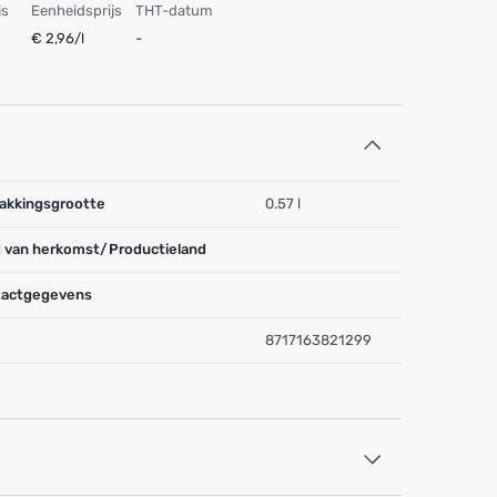
js
Eenheidsprijs
THT-datum
€ 2,96/l
-
akkingsgrootte
0.57 l
 van herkomst/Productieland
actgegevens
8717163821299