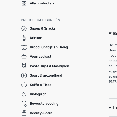
Alle producten
PRODUCTCATEGORIEËN
Snoep & Snacks
B
Drinken
De R
Brood, Ontbijt en Beleg
Unox.
houde
Voorraadkast
en b
Pasta, Rijst & Maaltijden
en Be
zo gr
Sport & gezondheid
ze on
1957.
Koffie & Thee
Biologisch
Bewuste voeding
I
Beauty & care