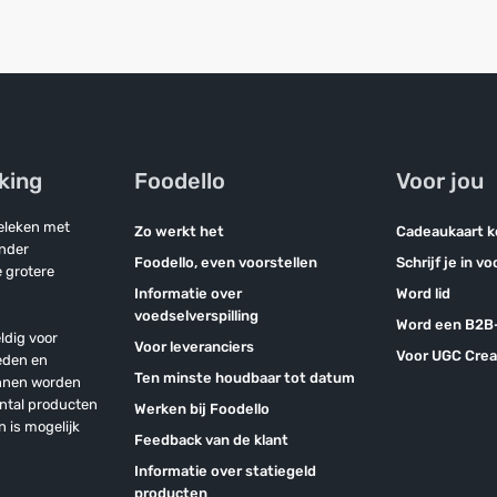
jking
Foodello
Voor jou
geleken met
Zo werkt het
Cadeaukaart 
onder
Foodello, even voorstellen
Schrijf je in v
 grotere
Informatie over
Word lid
voedselverspilling
Word een B2B-
ldig voor
Voor leveranciers
Voor UGC Crea
eden en
Ten minste houdbaar tot datum
unnen worden
antal producten
Werken bij Foodello
n is mogelijk
Feedback van de klant
Informatie over statiegeld
producten