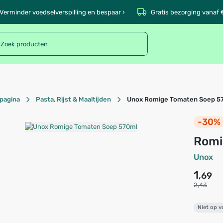
Verminder voedselverspilling en bespaar ›
Gratis bezorging vanaf 
pagina
Pasta, Rijst & Maaltijden
Unox Romige Tomaten Soep 5
-30%
Rom
Unox
1
,69
2,43
Niet op 