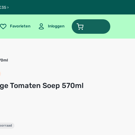
€35 ›
Favorieten
Inloggen
70ml
ige Tomaten Soep 570ml
voorraad