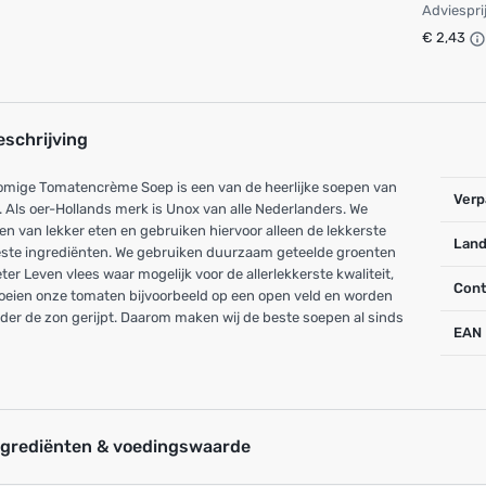
Adviespri
€ 2,43
eschrijving
omige Tomatencrème Soep is een van de heerlijke soepen van
Verp
 Als oer-Hollands merk is Unox van alle Nederlanders. We
n van lekker eten en gebruiken hiervoor alleen de lekkerste
Land
este ingrediënten. We gebruiken duurzaam geteelde groenten
ter Leven vlees waar mogelijk voor de allerlekkerste kwaliteit,
Cont
oeien onze tomaten bijvoorbeeld op een open veld en worden
der de zon gerijpt. Daarom maken wij de beste soepen al sinds
EAN
ngrediënten & voedingswaarde