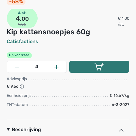
-58%
4 st.
4
,00
€ 1,00
9,56
/st.
Kip kattensnoepjes 60g
Catisfactions
Op voorraad
Adviesprijs
€ 9,56
Eenheidsprijs
€ 16,67/kg
THT-datum
6-3-2027
Beschrijving