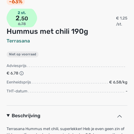
-63%
2 st.
2
,50
€ 1,25
6,78
/st.
Hummus met chili 190g
Terrasana
Niet op voorraad
Adviesprijs
€ 6,78
Eenheidsprijs
€ 6,58/kg
THT-datum
-
Beschrijving
Terrasana Hummus met chili, superlekker! Heb je even geen zin of