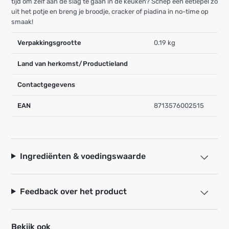
tijd om zelf aan de slag te gaan in de keuken? Schep een eetlepel zo
uit het potje en breng je broodje, cracker of piadina in no-time op
smaak!
Verpakkingsgrootte
0.19 kg
Land van herkomst/Productieland
Contactgegevens
EAN
8713576002515
Ingrediënten & voedingswaarde
Feedback over het product
Bekijk ook