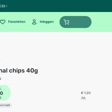
€35 ›
Favorieten
Inloggen
ginal chips 40g
s
t.
20
€ 1,20
4
/st.
voorraad