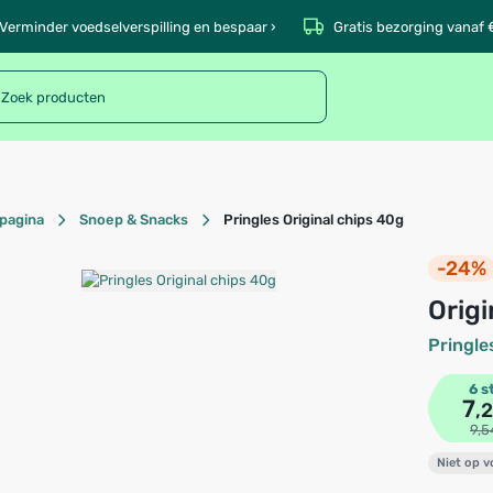
Verminder voedselverspilling en bespaar ›
Gratis bezorging vanaf 
pagina
Snoep & Snacks
Pringles Original chips 40g
-24%
Ori
Pringle
6 s
7
,
9,5
Niet op 