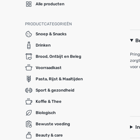
Alle producten
PRODUCTCATEGORIEËN
Snoep & Snacks
B
Drinken
Pring
Brood, Ontbijt en Beleg
zorgt
voor 
Voorraadkast
Pasta, Rijst & Maaltijden
Sport & gezondheid
Koffie & Thee
Biologisch
Bewuste voeding
I
Beauty & care