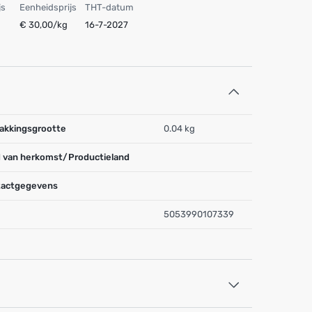
js
Eenheidsprijs
THT-datum
€ 30,00/kg
16-7-2027
akkingsgrootte
0.04 kg
 van herkomst/Productieland
actgegevens
5053990107339