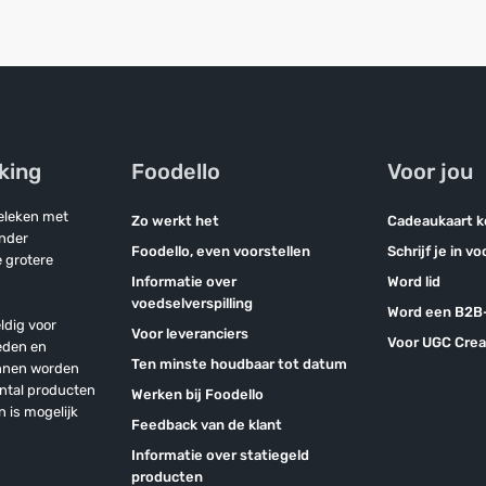
jking
Foodello
Voor jou
geleken met
Zo werkt het
Cadeaukaart 
onder
Foodello, even voorstellen
Schrijf je in v
 grotere
Informatie over
Word lid
voedselverspilling
Word een B2B-
ldig voor
Voor leveranciers
Voor UGC Crea
eden en
Ten minste houdbaar tot datum
unnen worden
antal producten
Werken bij Foodello
n is mogelijk
Feedback van de klant
Informatie over statiegeld
producten