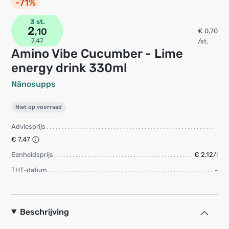
-71%
3 st.
2
,10
€ 0,70
7,47
/st.
Amino Vibe Cucumber - Lime
energy drink 330ml
Nänosupps
Niet op voorraad
Adviesprijs
€ 7,47
Eenheidsprijs
€ 2,12/l
THT-datum
-
Beschrijving