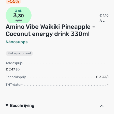
-55%
3 st.
3
,30
€ 1,10
7,47
/st.
Amino Vibe Waikiki Pineapple -
Coconut energy drink 330ml
Nänosupps
Niet op voorraad
Adviesprijs
€ 7,47
Eenheidsprijs
€ 3,33/l
THT-datum
-
Beschrijving