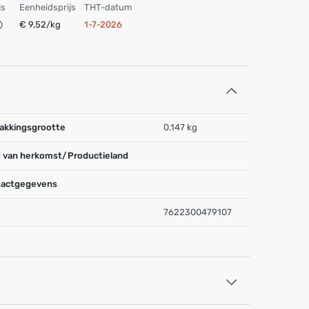
js
Eenheidsprijs
THT-datum
€ 9,52/kg
1-7-2026
akkingsgrootte
0.147 kg
 van herkomst/Productieland
actgegevens
7622300479107