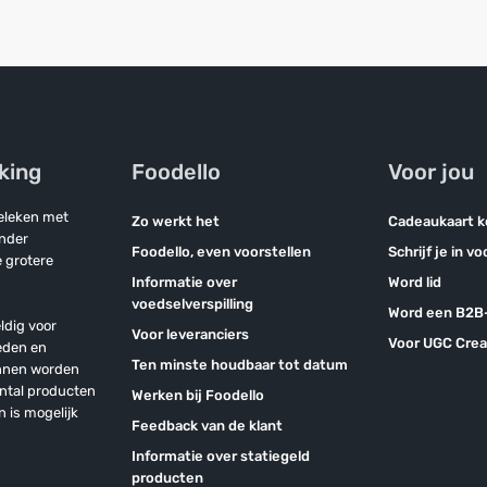
jking
Foodello
Voor jou
geleken met
Zo werkt het
Cadeaukaart 
onder
Foodello, even voorstellen
Schrijf je in v
 grotere
Informatie over
Word lid
voedselverspilling
Word een B2B-
ldig voor
Voor leveranciers
Voor UGC Crea
eden en
Ten minste houdbaar tot datum
unnen worden
antal producten
Werken bij Foodello
n is mogelijk
Feedback van de klant
Informatie over statiegeld
producten