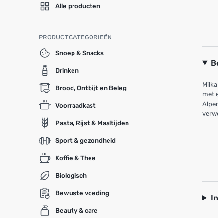
Alle producten
PRODUCTCATEGORIEËN
Snoep & Snacks
B
Drinken
Milka
Brood, Ontbijt en Beleg
met e
Alpen
Voorraadkast
verwe
Pasta, Rijst & Maaltijden
Sport & gezondheid
Koffie & Thee
Biologisch
Bewuste voeding
I
Beauty & care