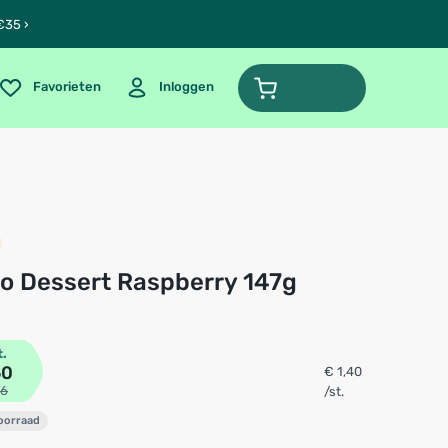
€35 ›
Favorieten
Inloggen
co Dessert Raspberry 147g
t.
60
€ 1,40
76
/st.
voorraad