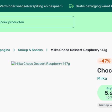
Verminder voedselverspilling en bespaar ›
Gratis bezorging vanaf 
pagina
Snoep & Snacks
Milka Choco Dessert Raspberry 147g
-47%
Cho
Milka
4 s
5
,
10,
Niet op 