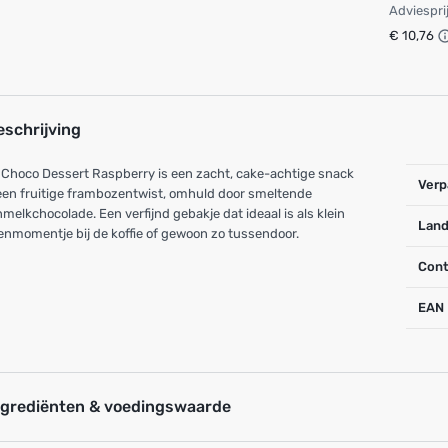
Adviespri
€ 10,76
eschrijving
 Choco Dessert Raspberry is een zacht, cake-achtige snack
Verp
en fruitige frambozentwist, omhuld door smeltende
melkchocolade. Een verfijnd gebakje dat ideaal is als klein
Land
nmomentje bij de koffie of gewoon zo tussendoor.
Cont
EAN
ngrediënten & voedingswaarde