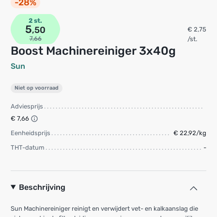
-28%
2 st.
5
,50
€ 2,75
7,66
/st.
Boost Machinereiniger 3x40g
Sun
Niet op voorraad
Adviesprijs
€ 7,66
Eenheidsprijs
€ 22,92/kg
THT-datum
-
Beschrijving
Sun Machinereiniger reinigt en verwijdert vet- en kalkaanslag die