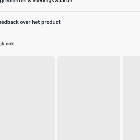
ngrediënten & voedingswaarde
eedback over het product
jk ook