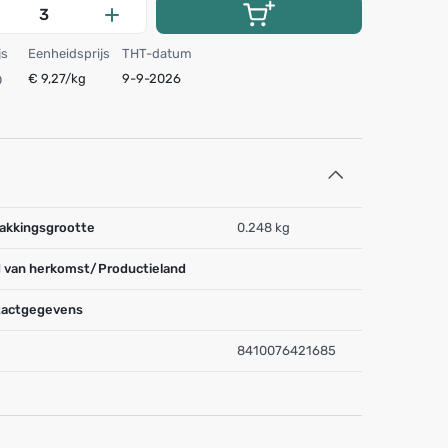
js
Eenheidsprijs
THT-datum
€ 9,27/kg
9-9-2026
akkingsgrootte
0.248 kg
 van herkomst/Productieland
actgegevens
8410076421685