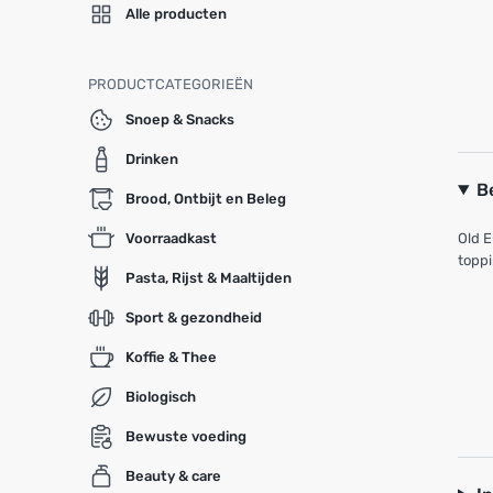
Alle producten
PRODUCTCATEGORIEËN
Snoep & Snacks
Drinken
B
Brood, Ontbijt en Beleg
Voorraadkast
Old E
toppi
Pasta, Rijst & Maaltijden
Sport & gezondheid
Koffie & Thee
Biologisch
Bewuste voeding
Beauty & care