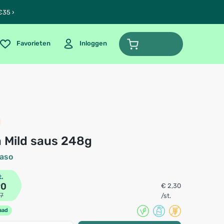
€35 ›
Favorieten
Inloggen
sa Mild saus 248g
Paso
t.
90
€ 2,30
37
/st.
aad