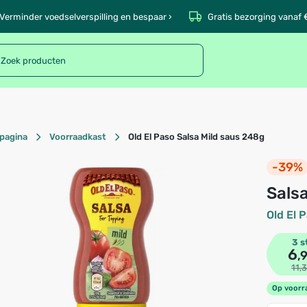
Verminder voedselverspilling en bespaar ›
Gratis bezorging vanaf 
pagina
Voorraadkast
Old El Paso Salsa Mild saus 248g
-39%
Sal
Old El 
3 s
6
,
11,
Op voorr