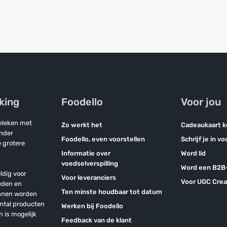
jking
Foodello
Voor jou
geleken met
Zo werkt het
Cadeaukaart 
onder
Foodello, even voorstellen
Schrijf je in v
 grotere
Informatie over
Word lid
voedselverspilling
Word een B2B-
ldig voor
Voor leveranciers
Voor UGC Crea
eden en
Ten minste houdbaar tot datum
unnen worden
antal producten
Werken bij Foodello
n is mogelijk
Feedback van de klant