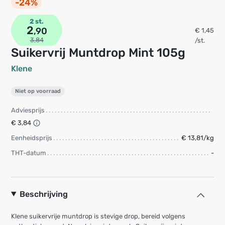
-24%
2 st.
2
,90
€ 1,45
3,84
/st.
Suikervrij Muntdrop Mint 105g
Klene
Niet op voorraad
Adviesprijs
€ 3,84
Eenheidsprijs
€ 13,81/kg
THT-datum
-
Beschrijving
Klene suikervrije muntdrop is stevige drop, bereid volgens