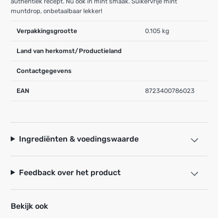
authentiek recept. Nu ook in mint smaak. Suikervrije mint
muntdrop, onbetaalbaar lekker!
Verpakkingsgrootte
0.105 kg
Land van herkomst/Productieland
Contactgegevens
EAN
8723400786023
Ingrediënten & voedingswaarde
Feedback over het product
Bekijk ook