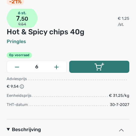
-21%
6 st.
7
,50
€ 1,25
9,54
/st.
Hot & Spicy chips 40g
Pringles
Op voorraad
Adviesprijs
€ 9,54
Eenheidsprijs
€ 31,25/kg
THT-datum
30-7-2027
Beschrijving