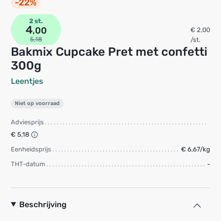
-22%
2 st.
4
,00
€ 2,00
5,18
/st.
Bakmix Cupcake Pret met confetti
300g
Leentjes
Niet op voorraad
Adviesprijs
€ 5,18
Eenheidsprijs
€ 6,67/kg
THT-datum
-
Beschrijving