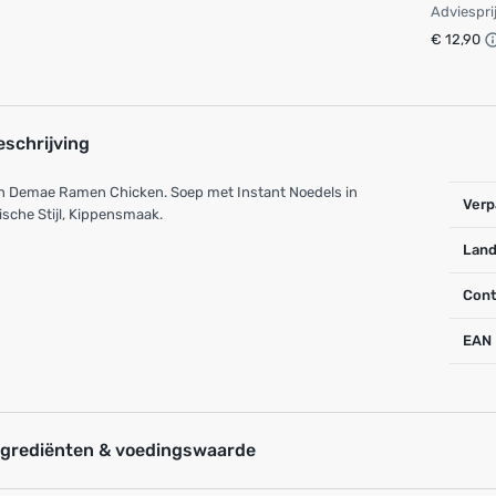
Adviespri
€ 12,90
eschrijving
in Demae Ramen Chicken. Soep met Instant Noedels in
Verp
ische Stijl, Kippensmaak.
Land
Cont
EAN
ngrediënten & voedingswaarde