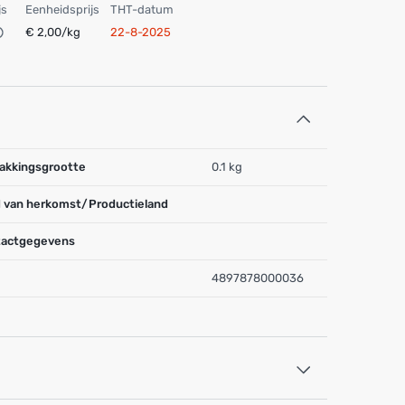
js
Eenheidsprijs
THT-datum
€ 2,00/kg
22-8-2025
akkingsgrootte
0.1 kg
 van herkomst/Productieland
actgegevens
4897878000036