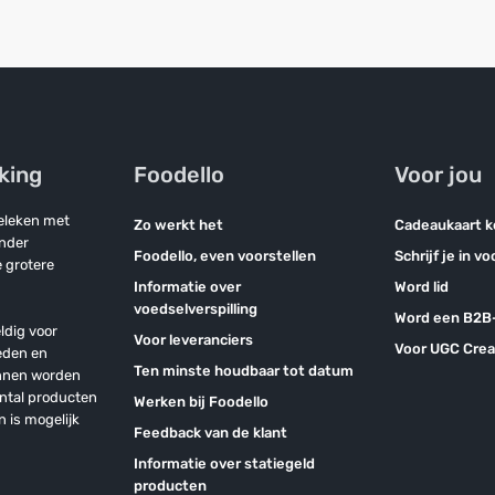
jking
Foodello
Voor jou
geleken met
Zo werkt het
Cadeaukaart 
onder
Foodello, even voorstellen
Schrijf je in v
 grotere
Informatie over
Word lid
voedselverspilling
Word een B2B-
ldig voor
Voor leveranciers
Voor UGC Crea
eden en
Ten minste houdbaar tot datum
unnen worden
antal producten
Werken bij Foodello
n is mogelijk
Feedback van de klant
Informatie over statiegeld
producten