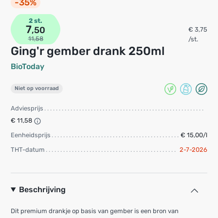
-35%
2 st.
7
,50
€ 3,75
11,58
/st.
Ging'r gember drank 250ml
BioToday
Niet op voorraad
Adviesprijs
€ 11,58
Eenheidsprijs
€ 15,00/l
THT-datum
2-7-2026
Beschrijving
Dit premium drankje op basis van gember is een bron van