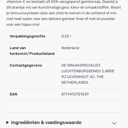
vitamine-C en bestaat uit 55% versgeperst gembersap. Daarbij is
dit drankje vrij van kunstmatige geur, kleur en smaakstoffen. Boost
je immuunsysteem door een shot te nemen in de ochtend of mix
met heet water voor een lekkere gember thee of met bruiswater
voor een hippe mix!
Verpakkingsgrootte
0.25 l
Land van
Nederland
herkomst/Productieland
Contactgegevens
DE SMAAKSPECIALIST,
LUCHTENBURGSEWEG 2,4858
RJ ULVENHOUT AC, THE
NETHERLANDS.
EAN
8717472751539
Ingrediënten & voedingswaarde