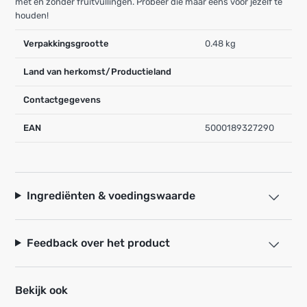
met en zonder fruitvullingen. Probeer die maar eens voor jezelf te
houden!
Verpakkingsgrootte
0.48 kg
Land van herkomst/Productieland
Contactgegevens
EAN
5000189327290
Ingrediënten & voedingswaarde
Feedback over het product
Bekijk ook