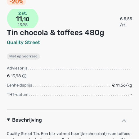
-20%
2 st.
11
,10
€ 5,55
13,98
/st.
Tin chocola & toffees 480g
Quality Street
Niet op voorraad
Adviesprijs
€ 13,98
Eenheidsprijs
€ 11,56/kg
THT-datum
-
Beschrijving
Quality Street Tin. Een blik vol met heerlijke chocolaatjes en toffees