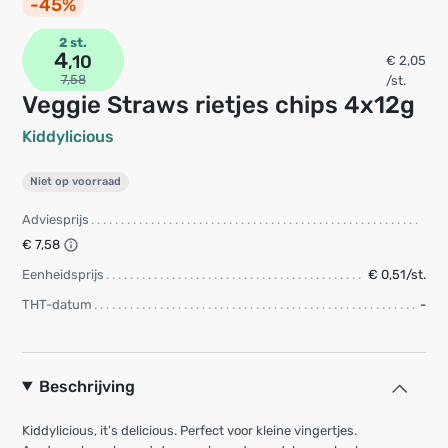
-45%
2 st.
4
,10
€ 2,05
7,58
/st.
Veggie Straws rietjes chips 4x12g
Kiddylicious
Niet op voorraad
Adviesprijs
€ 7,58
Eenheidsprijs
€ 0,51/st.
THT-datum
-
Beschrijving
Kiddylicious, it’s delicious. Perfect voor kleine vingertjes.