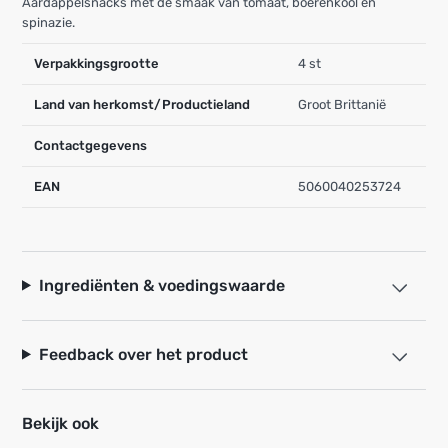
Aardappelsnacks met de smaak van tomaat, boerenkool en
spinazie.
Verpakkingsgrootte
4 st
Land van herkomst/Productieland
Groot Brittanië
Contactgegevens
EAN
5060040253724
Ingrediënten & voedingswaarde
Feedback over het product
Bekijk ook