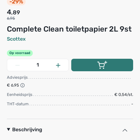
-29%
4
,89
6,95
Complete Clean toiletpapier 2L 9st
Scottex
Op voorraad
Adviesprijs
€ 6,95
Eenheidsprijs
€ 0,54/st.
THT-datum
-
Beschrijving