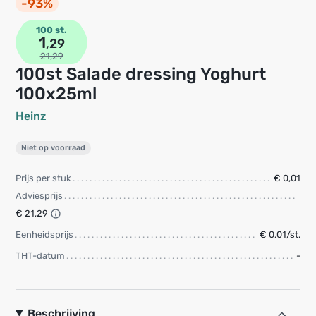
-93%
100 st.
1
,29
21,29
100st Salade dressing Yoghurt
100x25ml
Heinz
Niet op voorraad
Prijs per stuk
€ 0,01
Adviesprijs
€ 21,29
Eenheidsprijs
€ 0,01/st.
THT-datum
-
Beschrijving