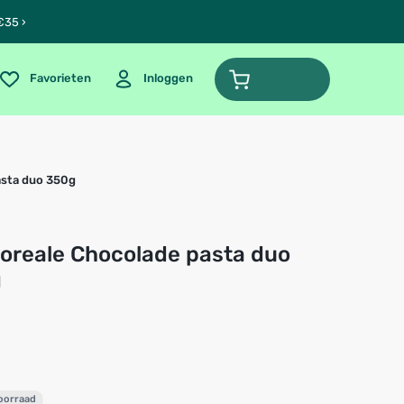
€35 ›
Favorieten
Inloggen
asta duo 350g
g
voorraad