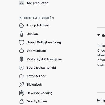
Alle producten
PRODUCTCATEGORIEËN
Snoep & Snacks
Drinken
B
Brood, Ontbijt en Beleg
De Ri
Choco
Voorraadkast
allee
Pasta, Rijst & Maaltijden
produ
dag!
Sport & gezondheid
Koffie & Thee
Biologisch
Bewuste voeding
I
Beauty & care