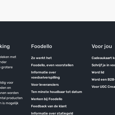
jking
Foodello
Voor jou
geleken met
Zo werkt het
Cadeaukaart 
onder
Foodello, even voorstellen
Schrijf je in v
 grotere
Informatie over
Word lid
voedselverspilling
Word een B2B-
ldig voor
Voor leveranciers
Voor UGC Crea
eden en
Ten minste houdbaar tot datum
unnen worden
antal producten
Werken bij Foodello
n is mogelijk
Feedback van de klant
Informatie over statiegeld