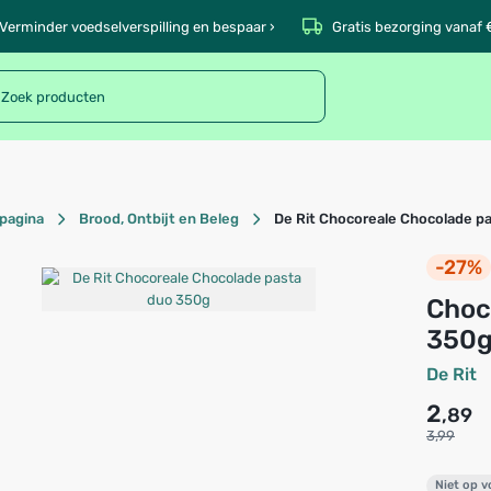
Verminder voedselverspilling en bespaar ›
Gratis bezorging vanaf 
pagina
Brood, Ontbijt en Beleg
De Rit Chocoreale Chocolade p
-27%
Chocoreale Chocolade pasta duo
350
De Rit
2
,89
3,99
Niet op 