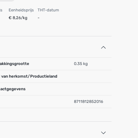
js
Eenheidsprijs
THT-datum
€ 8,26/kg
-
akkingsgrootte
0.35 kg
 van herkomst/Productieland
actgegevens
8711812852016