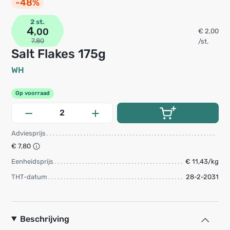
-48%
2 st.
4
,00
€ 2,00
7,80
/st.
Salt Flakes 175g
WH
Op voorraad
Adviesprijs
€ 7,80
Eenheidsprijs
€ 11,43/kg
THT-datum
28-2-2031
Beschrijving