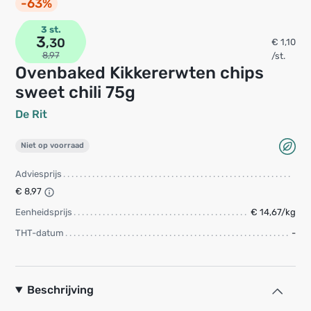
-63%
3 st.
3
,30
€ 1,10
8,97
/st.
Ovenbaked Kikkererwten chips
sweet chili 75g
De Rit
Niet op voorraad
Adviesprijs
€ 8,97
Eenheidsprijs
€ 14,67/kg
THT-datum
-
Beschrijving