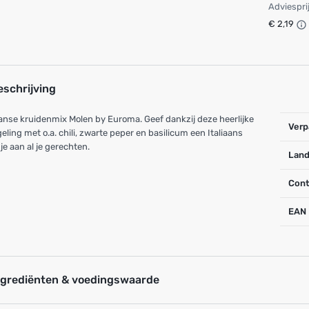
Adviespri
€ 2,19
eschrijving
aanse kruidenmix Molen by Euroma. Geef dankzij deze heerlijke
Verp
ling met o.a. chili, zwarte peper en basilicum een Italiaans
je aan al je gerechten.
Land
Cont
EAN
ngrediënten & voedingswaarde