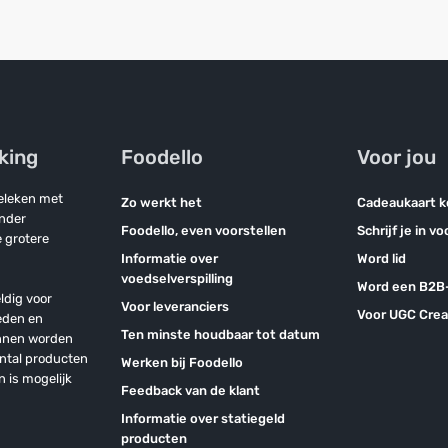
jking
Foodello
Voor jou
geleken met
Zo werkt het
Cadeaukaart 
onder
Foodello, even voorstellen
Schrijf je in v
 grotere
Informatie over
Word lid
voedselverspilling
Word een B2B-
ldig voor
Voor leveranciers
Voor UGC Crea
eden en
Ten minste houdbaar tot datum
unnen worden
antal producten
Werken bij Foodello
n is mogelijk
Feedback van de klant
Informatie over statiegeld
producten