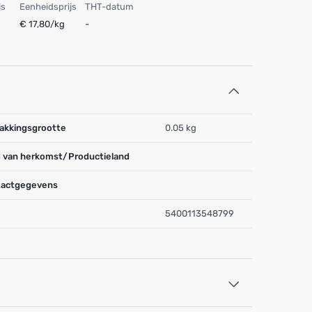
js
Eenheidsprijs
THT-datum
€ 17,80/kg
-
akkingsgrootte
0.05 kg
 van herkomst/Productieland
actgegevens
5400113548799