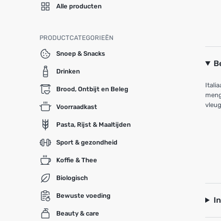
Alle producten
PRODUCTCATEGORIEËN
Snoep & Snacks
B
Drinken
Itali
Brood, Ontbijt en Beleg
menge
vleug
Voorraadkast
Pasta, Rijst & Maaltijden
Sport & gezondheid
Koffie & Thee
Biologisch
Bewuste voeding
I
Beauty & care