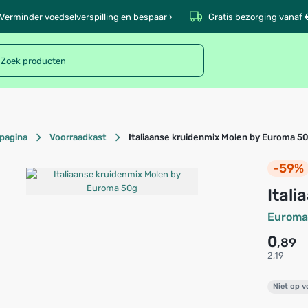
Verminder voedselverspilling en bespaar ›
Gratis bezorging vanaf 
pagina
Voorraadkast
Italiaanse kruidenmix Molen by Euroma 5
-59%
Ital
Euroma
0
,89
2,19
Niet op 