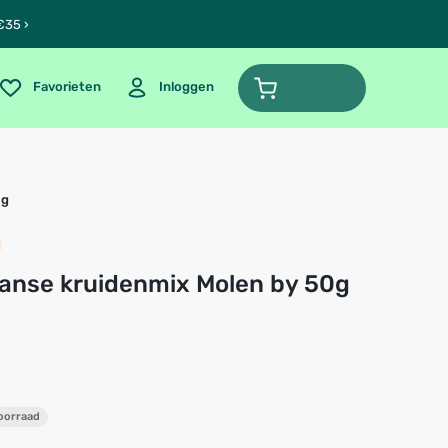
€35 ›
Favorieten
Inloggen
0g
iaanse kruidenmix Molen by 50g
voorraad