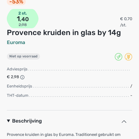
-53%
2 st.
1
,40
€ 0,70
2,98
/st.
Provence kruiden in glas by 14g
Euroma
Niet op voorraad
Adviesprijs
€ 2,98
Eenheidsprijs
/
THT-datum
-
Beschrijving
Provence kruiden in glas by Euroma. Traditioneel gebruikt om