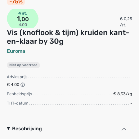
-75%
4 st.
1
,00
€ 0,25
4,00
/st.
Vis (knoflook & tijm) kruiden kant-
en-klaar by 30g
Euroma
Niet op voorraad
Adviesprijs
€ 4,00
Eenheidsprijs
€ 8,33/kg
THT-datum
-
Beschrijving