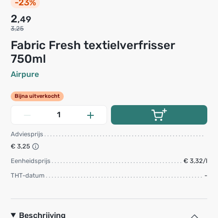
-23%
2
,49
3,25
Fabric Fresh textielverfrisser
750ml
Airpure
Bijna uitverkocht
Adviesprijs
€ 3,25
Eenheidsprijs
€ 3,32/l
THT-datum
-
Beschrijving