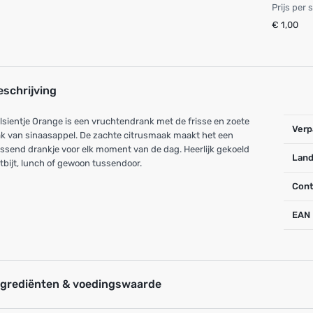
Prijs per 
€ 1,00
eschrijving
sientje Orange is een vruchtendrank met de frisse en zoete
Verp
k van sinaasappel. De zachte citrusmaak maakt het een
issend drankje voor elk moment van de dag. Heerlijk gekoeld
Land
ntbijt, lunch of gewoon tussendoor.
Cont
EAN
ngrediënten & voedingswaarde