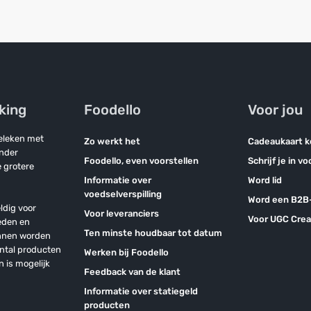
jking
Foodello
Voor jou
geleken met
Zo werkt het
Cadeaukaart 
onder
Foodello, even voorstellen
Schrijf je in v
 grotere
Informatie over
Word lid
voedselverspilling
Word een B2B-
ldig voor
Voor leveranciers
Voor UGC Crea
eden en
Ten minste houdbaar tot datum
unnen worden
antal producten
Werken bij Foodello
n is mogelijk
Feedback van de klant
Informatie over statiegeld
producten