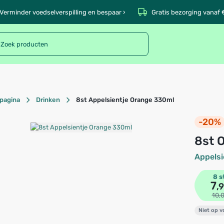
Verminder voedselverspilling en bespaar ›
Gratis bezorging vanaf 
pagina
Drinken
8st Appelsientje Orange 330ml
-20%
8st
Appelsi
8 s
7
,
10,
Niet op 