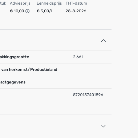
stuk
Adviesprijs
Eenheidsprijs
THT-datum
€ 10,00
€ 3,00/l
28-8-2026
akkingsgrootte
2.66 l
 van herkomst/Productieland
actgegevens
8720157401896