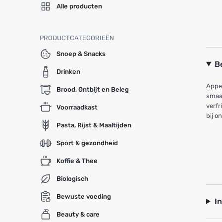
Alle producten
PRODUCTCATEGORIEËN
Snoep & Snacks
B
Drinken
Appel
Brood, Ontbijt en Beleg
smaa
verfr
Voorraadkast
bij o
Pasta, Rijst & Maaltijden
Sport & gezondheid
Koffie & Thee
Biologisch
Bewuste voeding
I
Beauty & care