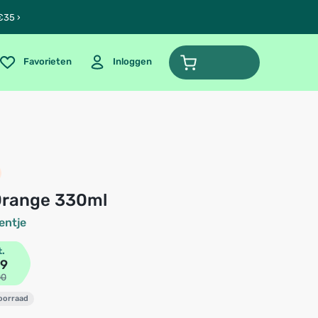
€35 ›
Favorieten
Inloggen
 Orange 330ml
entje
t.
99
00
voorraad