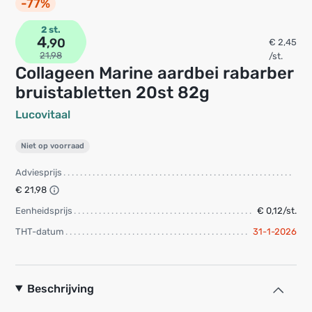
-77%
2 st.
4
,90
€ 2,45
21,98
/st.
Collageen Marine aardbei rabarber
bruistabletten 20st 82g
Lucovitaal
Niet op voorraad
Adviesprijs
€ 21,98
Eenheidsprijs
€ 0,12/st.
THT-datum
31-1-2026
Beschrijving