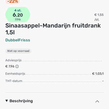
-22%
4 st.
6
,20
€ 1,55
7,96
/st.
Sinaasappel-Mandarijn fruitdrank
1,5l
DubbelFrisss
Niet op voorraad
Adviesprijs
€ 7,96
Eenheidsprijs
€ 1,03/l
THT-datum
-
Beschrijving