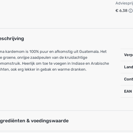
Adviespri
€ 6,38
eschrijving
ma kardemom is 100% puur en afkomstig uit Guatemala. Het
Verp
de groene, onrijpe zaadpeulen van de kruidachtige
momstruik. Heerlijk om toe te voegen in Indiase en Arabische
Land
hten, ook erg lekker in gebak en warme dranken.
Cont
EAN
ngrediënten & voedingswaarde