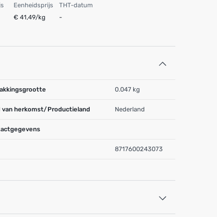
js
Eenheidsprijs
THT-datum
€ 41,49/kg
-
akkingsgrootte
0.047 kg
 van herkomst/Productieland
Nederland
actgegevens
8717600243073