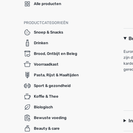
Alle producten
PRODUCTCATEGORIEËN
Snoep & Snacks
B
Drinken
Euro
Brood, Ontbijt en Beleg
zijn 
karde
Voorraadkast
gerec
Pasta, Rijst & Maaltijden
Sport & gezondheid
Koffie & Thee
Biologisch
Bewuste voeding
I
Beauty & care