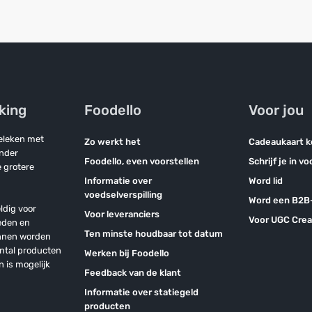
jking
Foodello
Voor jou
geleken met
Zo werkt het
Cadeaukaart 
onder
Foodello, even voorstellen
Schrijf je in v
 grotere
Informatie over
Word lid
voedselverspilling
Word een B2B-
ldig voor
Voor leveranciers
Voor UGC Crea
eden en
Ten minste houdbaar tot datum
unnen worden
antal producten
Werken bij Foodello
n is mogelijk
Feedback van de klant
Informatie over statiegeld
producten