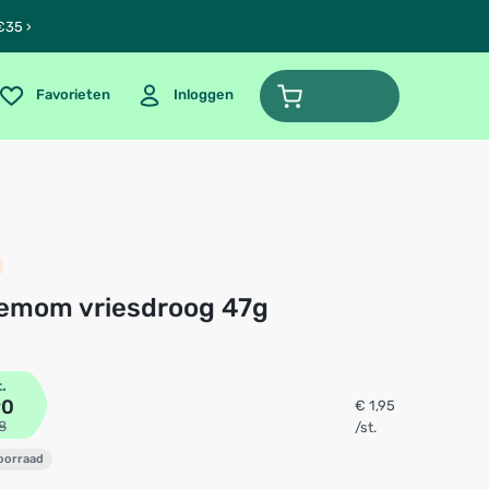
€35 ›
Favorieten
Inloggen
demom vriesdroog 47g
t.
90
€ 1,95
8
/st.
voorraad