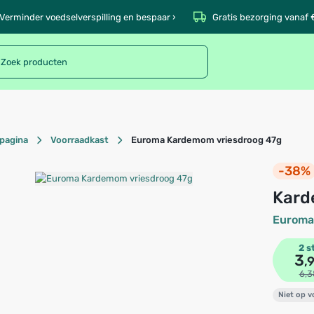
Verminder voedselverspilling en bespaar ›
Gratis bezorging vanaf 
pagina
Voorraadkast
Euroma Kardemom vriesdroog 47g
-38%
Kar
Euroma
2 s
3
,
6,3
Niet op 