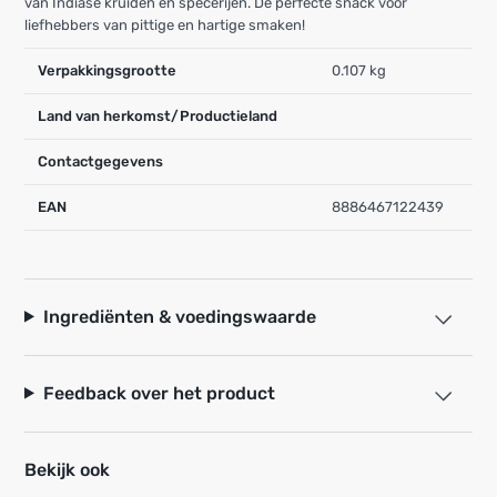
van Indiase kruiden en specerijen. De perfecte snack voor
liefhebbers van pittige en hartige smaken!
Verpakkingsgrootte
0.107 kg
Land van herkomst/Productieland
Contactgegevens
EAN
8886467122439
Ingrediënten & voedingswaarde
Feedback over het product
Bekijk ook