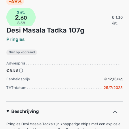
-69%
2 st.
2
,60
€ 1,30
8,58
/st.
Desi Masala Tadka 107g
Pringles
Niet op voorraad
Adviesprijs
€ 8,58
Eenheidsprijs
€ 12,15/kg
THT-datum
25/7/2025
Beschrijving
Pringles Desi Masala Tadka zijn knapperige chips met een explosie