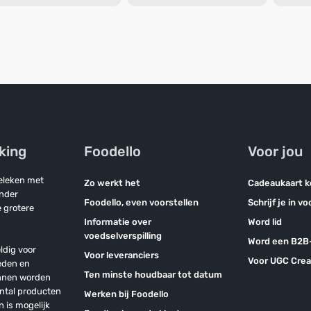
jking
Foodello
Voor jou
geleken met
Zo werkt het
Cadeaukaart 
onder
Foodello, even voorstellen
Schrijf je in v
 grotere
Informatie over
Word lid
voedselverspilling
Word een B2B-
ldig voor
Voor leveranciers
Voor UGC Crea
eden en
Ten minste houdbaar tot datum
unnen worden
antal producten
Werken bij Foodello
n is mogelijk