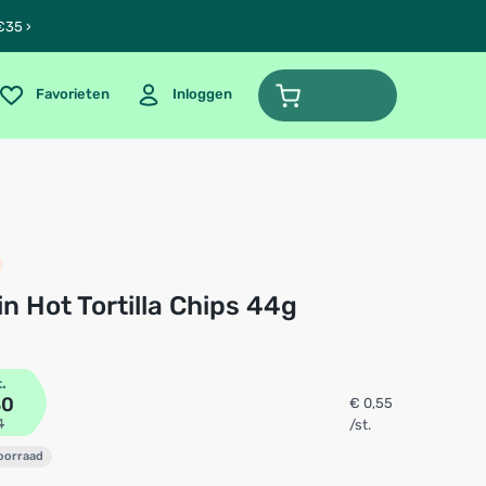
€35 ›
Favorieten
Inloggen
in Hot Tortilla Chips 44g
t.
30
€ 0,55
4
/st.
voorraad