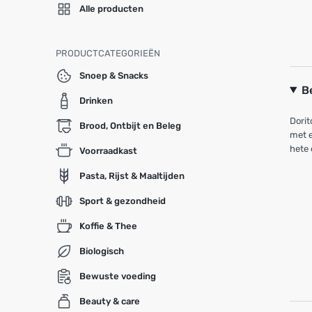
Alle producten
PRODUCTCATEGORIEËN
Snoep & Snacks
B
Drinken
Dorit
Brood, Ontbijt en Beleg
met e
hete 
Voorraadkast
Pasta, Rijst & Maaltijden
Sport & gezondheid
Koffie & Thee
Biologisch
Bewuste voeding
Beauty & care