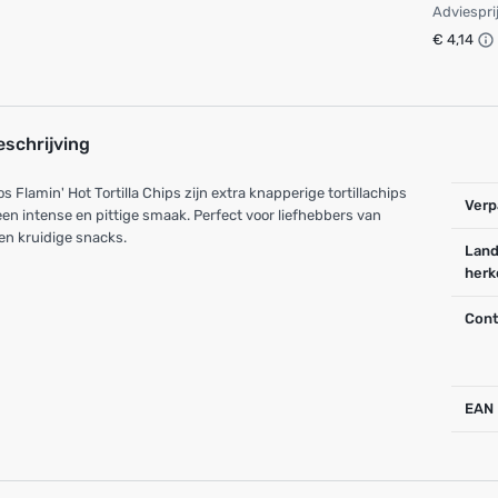
Adviespri
€ 4,14
eschrijving
os Flamin' Hot Tortilla Chips zijn extra knapperige tortillachips
Verp
en intense en pittige smaak. Perfect voor liefhebbers van
en kruidige snacks.
Land
herk
Cont
EAN