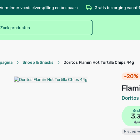
Verminder voedselverspilling en bespaar ›
Gratis bezorging vanaf 
pagina
Snoep & Snacks
Doritos Flamin Hot Tortilla Chips 44g
-20%
Flam
Doritos
6 s
3
,
4,1
Niet op 