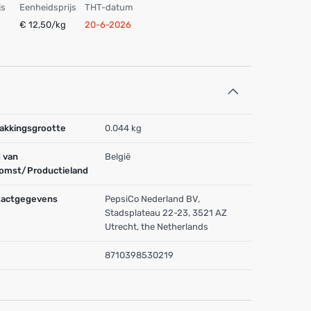
js
Eenheidsprijs
THT-datum
€ 12,50/kg
20-6-2026
akkingsgrootte
0.044 kg
 van
België
omst/Productieland
actgegevens
PepsiCo Nederland BV,
Stadsplateau 22-23, 3521 AZ
Utrecht, the Netherlands
8710398530219