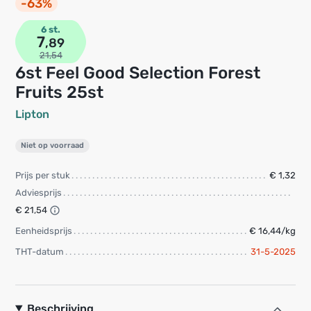
-63%
6 st.
7
,89
21,54
6st Feel Good Selection Forest
Fruits 25st
Lipton
Niet op voorraad
Prijs per stuk
€ 1,32
Adviesprijs
€ 21,54
Eenheidsprijs
€ 16,44/kg
THT-datum
31-5-2025
Beschrijving